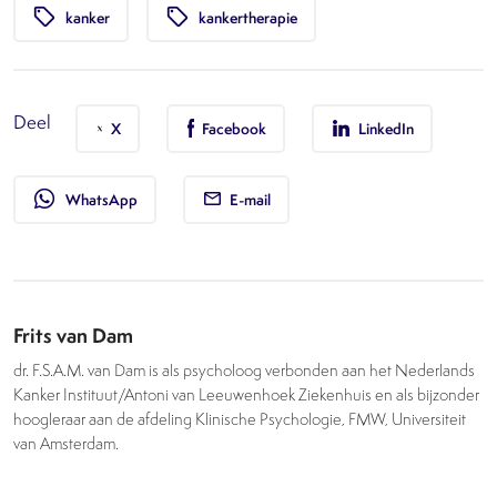
local_offer
local_offer
kanker
kankertherapie
Deel
X
Facebook
LinkedIn
whatsapp
WhatsApp
E-mail
Frits van Dam
dr. F.S.A.M. van Dam is als psycholoog verbonden aan het Nederlands
Kanker Instituut/Antoni van Leeuwenhoek Ziekenhuis en als bijzonder
hoogleraar aan de afdeling Klinische Psychologie, FMW, Universiteit
van Amsterdam.