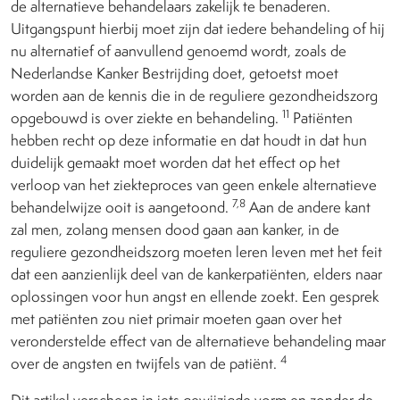
de alternatieve behandelaars zakelijk te benaderen.
Uitgangspunt hierbij moet zijn dat iedere behandeling of hij
nu alternatief of aanvullend genoemd wordt, zoals de
Nederlandse Kanker Bestrijding doet, getoetst moet
worden aan de kennis die in de reguliere gezondheidszorg
11
opgebouwd is over ziekte en behandeling.
Patiënten
hebben recht op deze informatie en dat houdt in dat hun
duidelijk gemaakt moet worden dat het effect op het
verloop van het ziekteproces van geen enkele alternatieve
7,8
behandelwijze ooit is aangetoond.
Aan de andere kant
zal men, zolang mensen dood gaan aan kanker, in de
reguliere gezondheidszorg moeten leren leven met het feit
dat een aanzienlijk deel van de kankerpatiënten, elders naar
oplossingen voor hun angst en ellende zoekt. Een gesprek
met patiënten zou niet primair moeten gaan over het
veronderstelde effect van de alternatieve behandeling maar
4
over de angsten en twijfels van de patiënt.
Dit artikel verscheen in iets gewijzigde vorm en zonder de