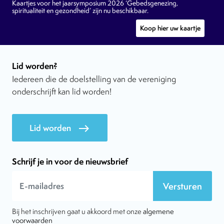
Kaartjes voor het jaarsymposium 2026 ‘Gebedsgenezing,
spiritualiteit en gezondheid’ zijn nu beschikbaar.
Koop hier uw kaartje
Lid worden?
Iedereen die de doelstelling van de vereniging
onderschrijft kan lid worden!
Lid worden
east
Schrijf je in voor de nieuwsbrief
Versturen
Bij het inschrijven gaat u akkoord met onze
algemene
voorwaarden