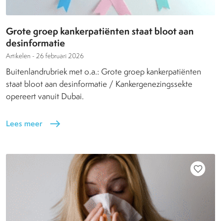
Grote groep kankerpatiënten staat bloot aan
desinformatie
Artikelen -
26 februari 2026
Buitenlandrubriek met o.a.: Grote groep kankerpatiënten
staat bloot aan desinformatie / Kankergenezingssekte
opereert vanuit Dubai.
Lees meer
east
favorite_border