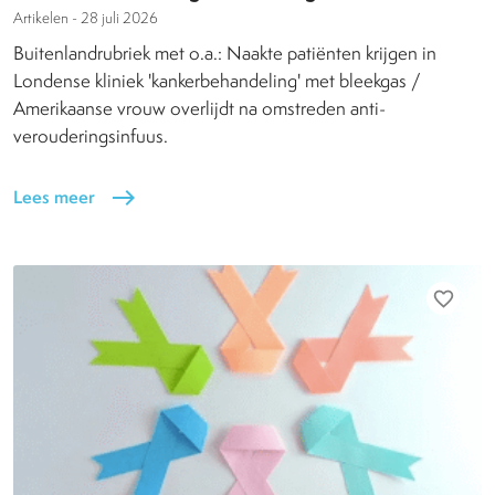
Artikelen -
28 juli 2026
Buitenlandrubriek met o.a.: Naakte patiënten krijgen in
Londense kliniek 'kankerbehandeling' met bleekgas /
Amerikaanse vrouw overlijdt na omstreden anti-
verouderingsinfuus.
Lees meer
east
favorite_border