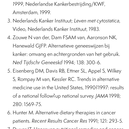
1999
, Nederlandse Kankerbestrijding/KWF,
Amsterdam, 1999.
Nederlands Kanker Instituut;
Leven met cytostatica
,
Video, Nederlands Kanker Instituut, 1983.
Zouwe N van der, Dam FSAM van, Aaronson NK,
Hanewald GJFP. Alternatieve geneeswijzen bij
kanker: omvang en achtergronden van het gebruik.
Ned Tijdschr Geneeskd
1994; 138: 300-6.
Eisenberg DM, Davis RB, Ettner SL, Appel S, Wilkey
S, Rompay M van, Kessler RC. Trends in alternative
medicine use in the United States, 1990?1997: results
of a national follow?up national survey.
JAMA
1998;
280: 1569-75.
Hunter M. Alternative dietary therapies in cancer
patients.
Recent Results Cancer Res
1991; 121: 293-5.