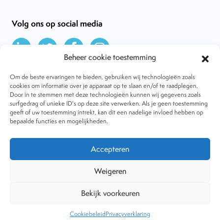
Volg ons op social media
Beheer cookie toestemming
Om de beste ervaringen te bieden, gebruiken wij technologieën zoals
cookies om informatie over je apparaat op te slaan en/of te raadplegen.
Door in te stemmen met deze technologieën kunnen wij gegevens zoals
Over VtdK
surfgedrag of unieke ID's op deze site verwerken. Als je geen toestemming
Contact
geeft of uw toestemming intrekt, kan dit een nadelige invloed hebben op
Nieuws
bepaalde functies en mogelijkheden.
Behandelwijzen
Dossiers
Lid worden
Accepteren
Tijdschrift
Algemene voorwaarden
Weigeren
Bekijk voorkeuren
Copyright © 2001-2026 Vereniging tegen de Kwakzalverij. Alle
rechten voorbehouden.
Website:
The Goodplace
-
Privacy
Cookiebeleid
Privacyverklaring
statement