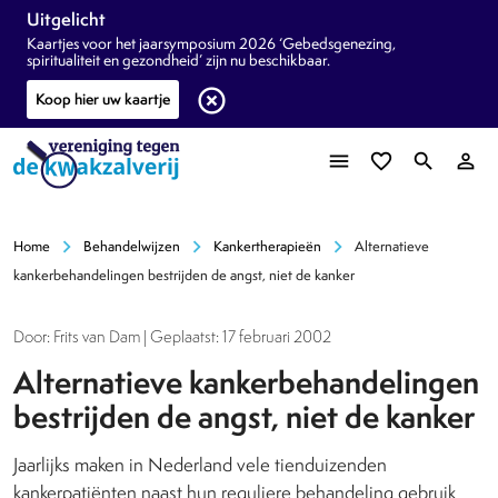
Uitgelicht
Kaartjes voor het jaarsymposium 2026 ‘Gebedsgenezing,
spiritualiteit en gezondheid’ zijn nu beschikbaar.
highlight_off
Koop hier uw kaartje
menu
favorite_border
search
person_outline
chevron_right
chevron_right
chevron_right
Home
Behandelwijzen
Kankertherapieën
Alternatieve
kankerbehandelingen bestrijden de angst, niet de kanker
Door: Frits van Dam | Geplaatst: 17 februari 2002
Alternatieve kankerbehandelingen
bestrijden de angst, niet de kanker
Jaarlijks maken in Nederland vele tienduizenden
kankerpatiënten naast hun reguliere behandeling gebruik