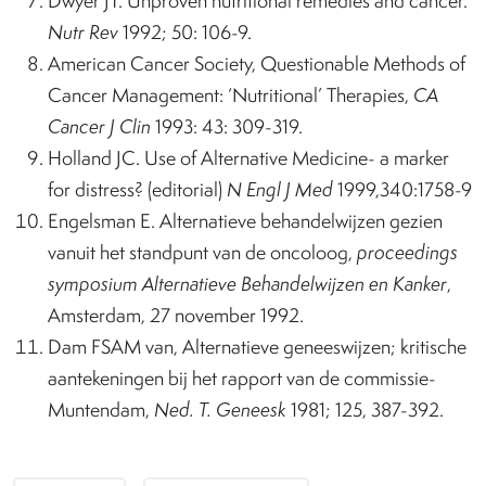
Dwyer JT. Unproven nutritional remedies and cancer.
Nutr Rev
1992; 50: 106-9.
American Cancer Society, Questionable Methods of
Cancer Management: ‘Nutritional’ Therapies,
CA
Cancer J Clin
1993: 43: 309-319.
Holland JC. Use of Alternative Medicine- a marker
for distress? (editorial)
N Engl J Med
1999,340:1758-9
Engelsman E. Alternatieve behandelwijzen gezien
vanuit het standpunt van de oncoloog,
proceedings
symposium Alternatieve Behandelwijzen en Kanker
,
Amsterdam, 27 november 1992.
Dam FSAM van, Alternatieve geneeswijzen; kritische
aantekeningen bij het rapport van de commissie-
Muntendam,
Ned. T. Geneesk
1981; 125, 387-392.