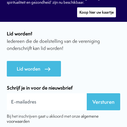
spiritualiteit en gezondheid’ zijn nu beschikbaar.
Koop hier uw kaartje
Lid worden?
Iedereen die de doelstelling van de vereniging
onderschrijft kan lid worden!
Lid worden
east
Schrijf je in voor de nieuwsbrief
Versturen
Bij het inschrijven gaat u akkoord met onze
algemene
voorwaarden