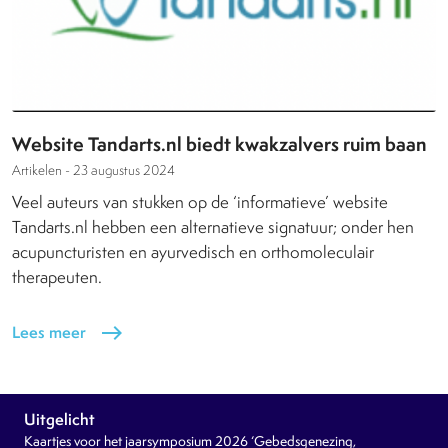
Website Tandarts.nl biedt kwakzalvers ruim baan
Artikelen -
23 augustus 2024
Veel auteurs van stukken op de ‘informatieve’ website
Tandarts.nl hebben een alternatieve signatuur; onder hen
acupuncturisten en ayurvedisch en orthomoleculair
therapeuten.
Lees meer
east
Uitgelicht
Kaartjes voor het jaarsymposium 2026 ‘Gebedsgenezing,