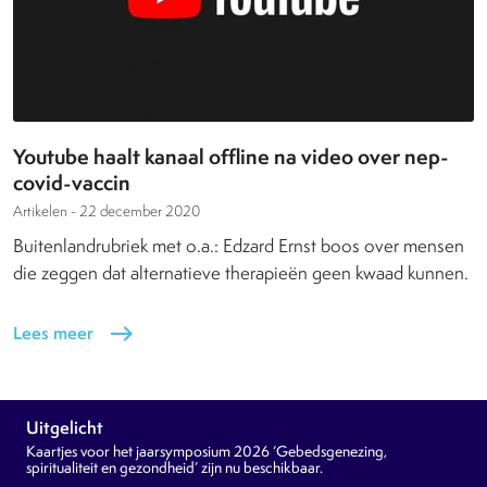
Youtube haalt kanaal offline na video over nep-
covid-vaccin
Artikelen -
22 december 2020
Buitenlandrubriek met o.a.: Edzard Ernst boos over mensen
die zeggen dat alternatieve therapieën geen kwaad kunnen.
Lees meer
east
Uitgelicht
Kaartjes voor het jaarsymposium 2026 ‘Gebedsgenezing,
spiritualiteit en gezondheid’ zijn nu beschikbaar.