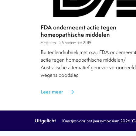
FDA onderneemt actie tegen
homeopathische middelen
Artikelen -
25 november 2019
Buitenlandrubriek met o.a.: FDA onderneem
actie tegen homeopathische middelen/
Australische alternatief genezer veroordeeld
wegens doodslag
Lees meer
east
Uitgelicht
Kaartjes voor het jaarsymposium 2026 ‘Geb