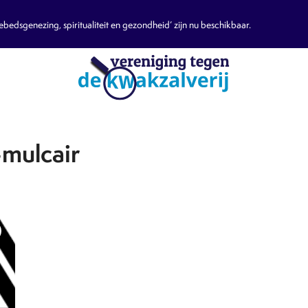
edsgenezing, spiritualiteit en gezondheid’ zijn nu beschikbaar.
mulcair