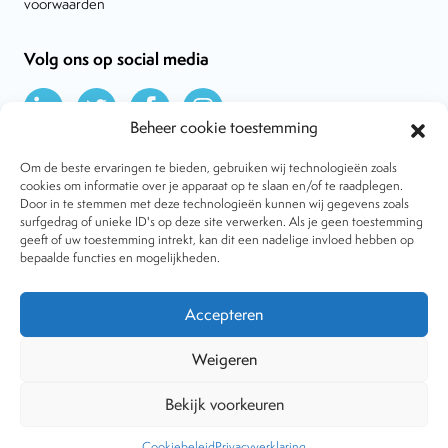
voorwaarden
Volg ons op social media
Beheer cookie toestemming
Om de beste ervaringen te bieden, gebruiken wij technologieën zoals
cookies om informatie over je apparaat op te slaan en/of te raadplegen.
Door in te stemmen met deze technologieën kunnen wij gegevens zoals
Over VtdK
surfgedrag of unieke ID's op deze site verwerken. Als je geen toestemming
Contact
geeft of uw toestemming intrekt, kan dit een nadelige invloed hebben op
Nieuws
bepaalde functies en mogelijkheden.
Behandelwijzen
Dossiers
Lid worden
Accepteren
Tijdschrift
Algemene voorwaarden
Weigeren
Bekijk voorkeuren
Copyright © 2001-2026 Vereniging tegen de Kwakzalverij. Alle
rechten voorbehouden.
Website:
The Goodplace
-
Privacy
Cookiebeleid
Privacyverklaring