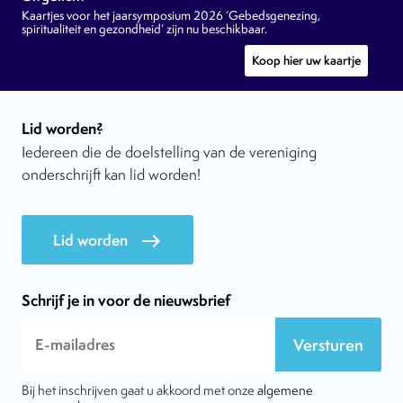
Kaartjes voor het jaarsymposium 2026 ‘Gebedsgenezing,
spiritualiteit en gezondheid’ zijn nu beschikbaar.
Koop hier uw kaartje
Lid worden?
Iedereen die de doelstelling van de vereniging
onderschrijft kan lid worden!
Lid worden
east
Schrijf je in voor de nieuwsbrief
Versturen
Bij het inschrijven gaat u akkoord met onze
algemene