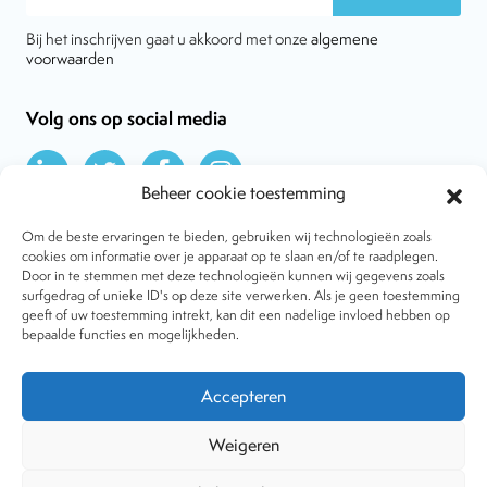
Bij het inschrijven gaat u akkoord met onze
algemene
voorwaarden
Volg ons op social media
Beheer cookie toestemming
Om de beste ervaringen te bieden, gebruiken wij technologieën zoals
cookies om informatie over je apparaat op te slaan en/of te raadplegen.
Door in te stemmen met deze technologieën kunnen wij gegevens zoals
Over VtdK
surfgedrag of unieke ID's op deze site verwerken. Als je geen toestemming
Contact
geeft of uw toestemming intrekt, kan dit een nadelige invloed hebben op
Nieuws
bepaalde functies en mogelijkheden.
Behandelwijzen
Dossiers
Lid worden
Accepteren
Tijdschrift
Algemene voorwaarden
Weigeren