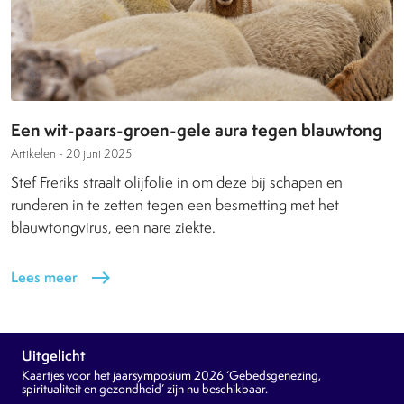
Een wit-paars-groen-gele aura tegen blauwtong
Artikelen -
20 juni 2025
Stef Freriks straalt olijfolie in om deze bij schapen en
runderen in te zetten tegen een besmetting met het
blauwtongvirus, een nare ziekte.
Lees meer
east
Uitgelicht
Kaartjes voor het jaarsymposium 2026 ‘Gebedsgenezing,
spiritualiteit en gezondheid’ zijn nu beschikbaar.