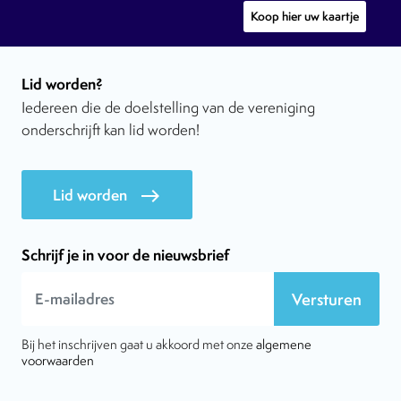
Koop hier uw kaartje
Lid worden?
Iedereen die de doelstelling van de vereniging
onderschrijft kan lid worden!
Lid worden
east
Schrijf je in voor de nieuwsbrief
Versturen
Bij het inschrijven gaat u akkoord met onze
algemene
voorwaarden