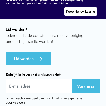
spiritualiteit en gezondheid’ zijn nu beschikbaar.
Koop hier uw kaartje
Lid worden?
Iedereen die de doelstelling van de vereniging
onderschrijft kan lid worden!
Lid worden
east
Schrijf je in voor de nieuwsbrief
Versturen
Bij het inschrijven gaat u akkoord met onze
algemene
voorwaarden