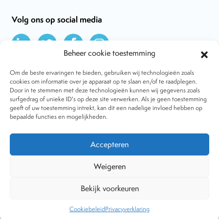
Volg ons op social media
Beheer cookie toestemming
Om de beste ervaringen te bieden, gebruiken wij technologieën zoals
cookies om informatie over je apparaat op te slaan en/of te raadplegen.
Door in te stemmen met deze technologieën kunnen wij gegevens zoals
Over VtdK
surfgedrag of unieke ID's op deze site verwerken. Als je geen toestemming
Contact
geeft of uw toestemming intrekt, kan dit een nadelige invloed hebben op
Nieuws
bepaalde functies en mogelijkheden.
Behandelwijzen
Dossiers
Lid worden
Accepteren
Tijdschrift
Algemene voorwaarden
Weigeren
Bekijk voorkeuren
Copyright © 2001-2026 Vereniging tegen de Kwakzalverij. Alle
rechten voorbehouden.
Website:
The Goodplace
-
Privacy
Cookiebeleid
Privacyverklaring
statement