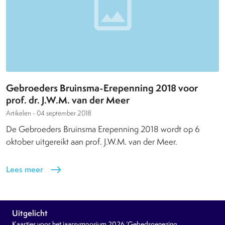
Gebroeders Bruinsma-Erepenning 2018 voor
prof. dr. J.W.M. van der Meer
Artikelen -
04 september 2018
De Gebroeders Bruinsma Erepenning 2018 wordt op 6
oktober uitgereikt aan prof. J.W.M. van der Meer.
Lees meer
east
Uitgelicht
Kaartjes voor het jaarsymposium 2026 ‘Gebedsgenezing,