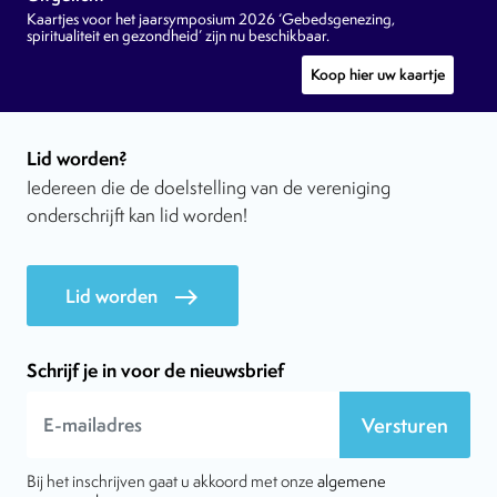
Kaartjes voor het jaarsymposium 2026 ‘Gebedsgenezing,
spiritualiteit en gezondheid’ zijn nu beschikbaar.
Koop hier uw kaartje
Lid worden?
Iedereen die de doelstelling van de vereniging
onderschrijft kan lid worden!
Lid worden
east
Schrijf je in voor de nieuwsbrief
Versturen
Bij het inschrijven gaat u akkoord met onze
algemene