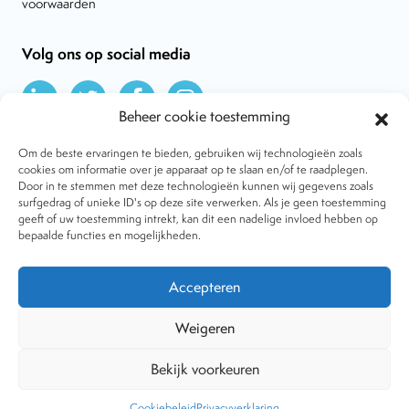
voorwaarden
Volg ons op social media
Beheer cookie toestemming
Om de beste ervaringen te bieden, gebruiken wij technologieën zoals
cookies om informatie over je apparaat op te slaan en/of te raadplegen.
Door in te stemmen met deze technologieën kunnen wij gegevens zoals
Over VtdK
surfgedrag of unieke ID's op deze site verwerken. Als je geen toestemming
Contact
geeft of uw toestemming intrekt, kan dit een nadelige invloed hebben op
Nieuws
bepaalde functies en mogelijkheden.
Behandelwijzen
Dossiers
Lid worden
Accepteren
Tijdschrift
Algemene voorwaarden
Weigeren
Bekijk voorkeuren
Copyright © 2001-2026 Vereniging tegen de Kwakzalverij. Alle
rechten voorbehouden.
Website:
The Goodplace
-
Privacy
Cookiebeleid
Privacyverklaring