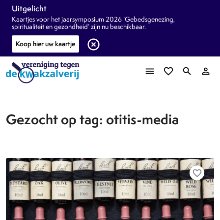
Uitgelicht
Kaartjes voor het jaarsymposium 2026 ‘Gebedsgenezing,
spiritualiteit en gezondheid’ zijn nu beschikbaar.
highlight_off
Koop hier uw kaartje
menu
favorite_border
search
person_outline
Gezocht op tag: otitis-media
favorite_border