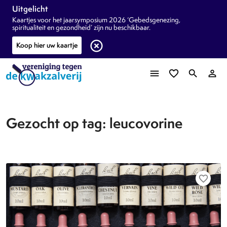
Uitgelicht
Kaartjes voor het jaarsymposium 2026 ‘Gebedsgenezing,
spiritualiteit en gezondheid’ zijn nu beschikbaar.
highlight_off
Koop hier uw kaartje
menu
favorite_border
search
person_outline
Gezocht op tag: leucovorine
favorite_border