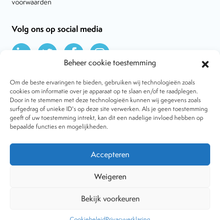
voorwaarden
Volg ons op social media
Beheer cookie toestemming
Om de beste ervaringen te bieden, gebruiken wij technologieën zoals
cookies om informatie over je apparaat op te slaan en/of te raadplegen.
Door in te stemmen met deze technologieën kunnen wij gegevens zoals
Over VtdK
surfgedrag of unieke ID's op deze site verwerken. Als je geen toestemming
Contact
geeft of uw toestemming intrekt, kan dit een nadelige invloed hebben op
Nieuws
bepaalde functies en mogelijkheden.
Behandelwijzen
Dossiers
Lid worden
Accepteren
Tijdschrift
Algemene voorwaarden
Weigeren
Bekijk voorkeuren
Copyright © 2001-2026 Vereniging tegen de Kwakzalverij. Alle
rechten voorbehouden.
Website:
The Goodplace
-
Privacy
Cookiebeleid
Privacyverklaring