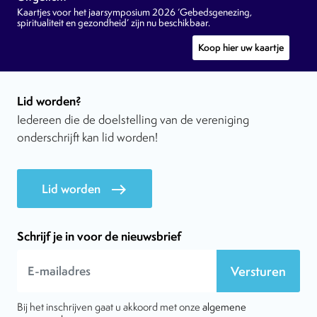
Kaartjes voor het jaarsymposium 2026 ‘Gebedsgenezing,
spiritualiteit en gezondheid’ zijn nu beschikbaar.
Koop hier uw kaartje
Lid worden?
Iedereen die de doelstelling van de vereniging
onderschrijft kan lid worden!
Lid worden
east
Schrijf je in voor de nieuwsbrief
Versturen
Bij het inschrijven gaat u akkoord met onze
algemene