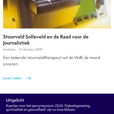
Stoorveld Solleveld en de Raad voor de
Journalistiek
Artikelen -
21 oktober 2009
Een bekende stoorveldtherapeut wil de VtdK de mond
snoeren.
Lees meer
east
Uitgelicht
Kaartjes voor het jaarsymposium 2026 ‘Gebedsgenezing,
spiritualiteit en gezondheid’ zijn nu beschikbaar.