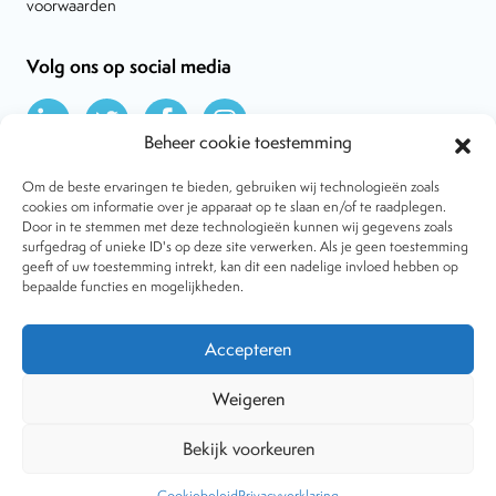
voorwaarden
Volg ons op social media
Beheer cookie toestemming
Om de beste ervaringen te bieden, gebruiken wij technologieën zoals
cookies om informatie over je apparaat op te slaan en/of te raadplegen.
Door in te stemmen met deze technologieën kunnen wij gegevens zoals
Over VtdK
surfgedrag of unieke ID's op deze site verwerken. Als je geen toestemming
Contact
geeft of uw toestemming intrekt, kan dit een nadelige invloed hebben op
Nieuws
bepaalde functies en mogelijkheden.
Behandelwijzen
Dossiers
Lid worden
Accepteren
Tijdschrift
Algemene voorwaarden
Weigeren
Bekijk voorkeuren
Copyright © 2001-2026 Vereniging tegen de Kwakzalverij. Alle
rechten voorbehouden.
Website:
The Goodplace
-
Privacy
Cookiebeleid
Privacyverklaring