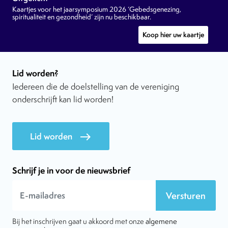
Kaartjes voor het jaarsymposium 2026 ‘Gebedsgenezing,
spiritualiteit en gezondheid’ zijn nu beschikbaar.
Koop hier uw kaartje
Lid worden?
Iedereen die de doelstelling van de vereniging
onderschrijft kan lid worden!
Lid worden
east
Schrijf je in voor de nieuwsbrief
Versturen
Bij het inschrijven gaat u akkoord met onze
algemene