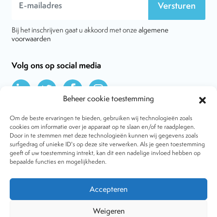
Versturen
Bij het inschrijven gaat u akkoord met onze
algemene
voorwaarden
Volg ons op social media
Beheer cookie toestemming
Om de beste ervaringen te bieden, gebruiken wij technologieën zoals
cookies om informatie over je apparaat op te slaan en/of te raadplegen.
Door in te stemmen met deze technologieën kunnen wij gegevens zoals
Over VtdK
surfgedrag of unieke ID's op deze site verwerken. Als je geen toestemming
Contact
geeft of uw toestemming intrekt, kan dit een nadelige invloed hebben op
Nieuws
bepaalde functies en mogelijkheden.
Behandelwijzen
Dossiers
Lid worden
Accepteren
Tijdschrift
Algemene voorwaarden
Weigeren