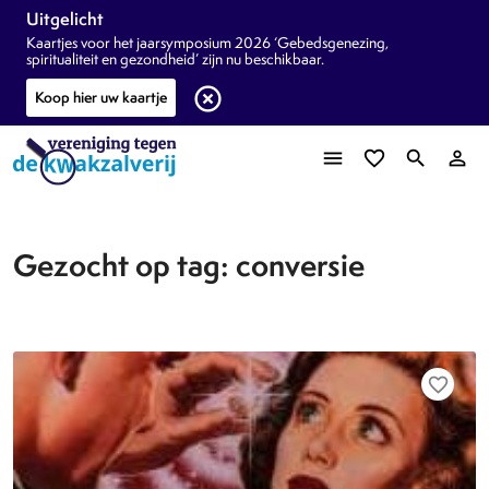
Uitgelicht
Kaartjes voor het jaarsymposium 2026 ‘Gebedsgenezing,
spiritualiteit en gezondheid’ zijn nu beschikbaar.
highlight_off
Koop hier uw kaartje
menu
favorite_border
search
person_outline
Gezocht op tag: conversie
favorite_border