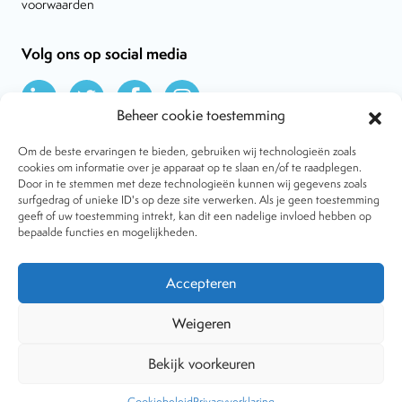
voorwaarden
Volg ons op social media
Beheer cookie toestemming
Om de beste ervaringen te bieden, gebruiken wij technologieën zoals
cookies om informatie over je apparaat op te slaan en/of te raadplegen.
Door in te stemmen met deze technologieën kunnen wij gegevens zoals
Over VtdK
surfgedrag of unieke ID's op deze site verwerken. Als je geen toestemming
Contact
geeft of uw toestemming intrekt, kan dit een nadelige invloed hebben op
Nieuws
bepaalde functies en mogelijkheden.
Behandelwijzen
Dossiers
Lid worden
Accepteren
Tijdschrift
Algemene voorwaarden
Weigeren
Bekijk voorkeuren
Copyright © 2001-2026 Vereniging tegen de Kwakzalverij. Alle
rechten voorbehouden.
Website:
The Goodplace
-
Privacy
Cookiebeleid
Privacyverklaring