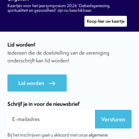
Kaartjes voor het jaarsymposium 2026 ‘Gebedsgenezing,
spiritualiteit en gezondheid’ zijn nu beschikbaar.
Koop hier uw kaartje
Lid worden?
Iedereen die de doelstelling van de vereniging
onderschrijft kan lid worden!
Lid worden
east
Schrijf je in voor de nieuwsbrief
Versturen
Bij het inschrijven gaat u akkoord met onze
algemene