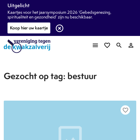
Uitgelicht
Kaartjes voor het jaarsymposium 2026 ‘Gebedsgenezing,
spiritualiteit en gezondheid’ zijn nu beschikbaar.
highlight_off
Koop hier uw kaartje
menu
favorite_border
search
person_outline
Gezocht op tag: bestuur
favorite_border