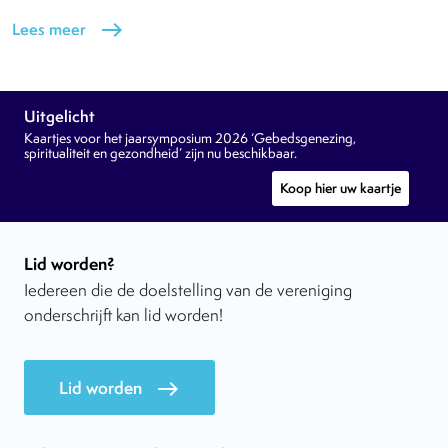
Lees meer
east
Uitgelicht
Kaartjes voor het jaarsymposium 2026 ‘Gebedsgenezing,
spiritualiteit en gezondheid’ zijn nu beschikbaar.
Koop hier uw kaartje
Lid worden?
Iedereen die de doelstelling van de vereniging
onderschrijft kan lid worden!
Lid worden
east