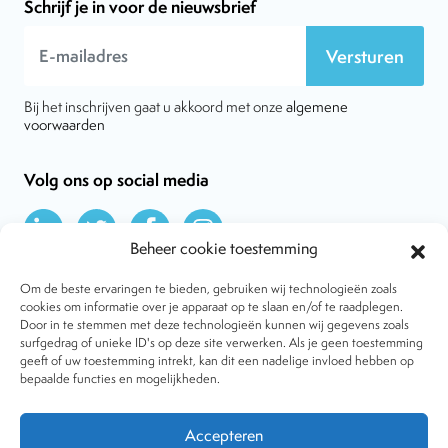
Schrijf je in voor de nieuwsbrief
Versturen
Bij het inschrijven gaat u akkoord met onze
algemene
voorwaarden
Volg ons op social media
Beheer cookie toestemming
Om de beste ervaringen te bieden, gebruiken wij technologieën zoals
cookies om informatie over je apparaat op te slaan en/of te raadplegen.
Door in te stemmen met deze technologieën kunnen wij gegevens zoals
Over VtdK
surfgedrag of unieke ID's op deze site verwerken. Als je geen toestemming
Contact
geeft of uw toestemming intrekt, kan dit een nadelige invloed hebben op
Nieuws
bepaalde functies en mogelijkheden.
Behandelwijzen
Dossiers
Lid worden
Accepteren