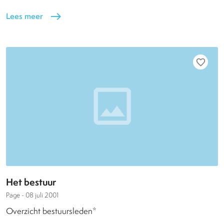
Lees meer
east
favorite_border
Het bestuur
Page -
08 juli 2001
Overzicht bestuursleden*