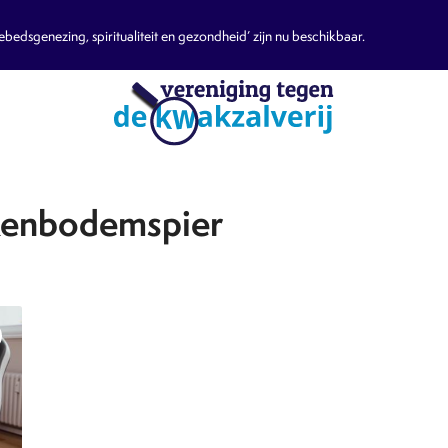
edsgenezing, spiritualiteit en gezondheid’ zijn nu beschikbaar.
kenbodemspier