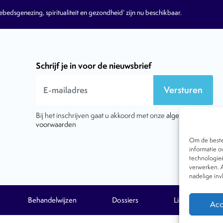
edsgenezing, spiritualiteit en gezondheid’ zijn nu beschikbaar.
Schrijf je in voor de nieuwsbrief
Versturen
Bij het inschrijven gaat u akkoord met onze
algemene
voorwaarden
Om de beste 
informatie o
technologieë
verwerken. A
nadelige in
Behandelwijzen
Dossiers
Lid worden
Acc