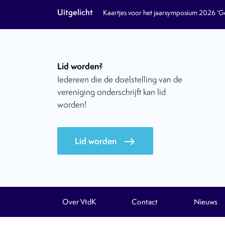
Uitgelicht
Kaartjes voor het jaarsymposium 2026 ‘Geb
Lid worden?
Iedereen die de doelstelling van de
vereniging onderschrijft kan lid
worden!
Lid worden
east
Over VtdK
Contact
Nieuws