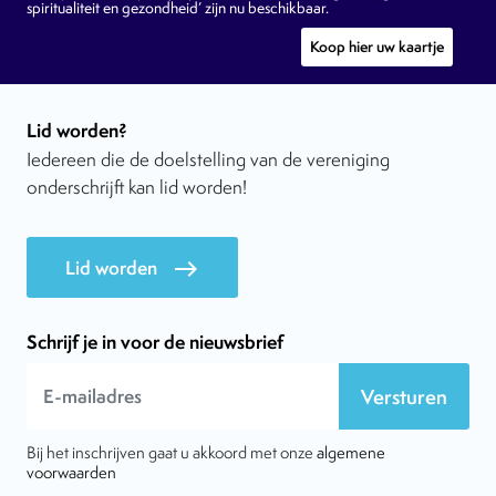
spiritualiteit en gezondheid’ zijn nu beschikbaar.
Koop hier uw kaartje
Lid worden?
Iedereen die de doelstelling van de vereniging
onderschrijft kan lid worden!
Lid worden
east
Schrijf je in voor de nieuwsbrief
Versturen
Bij het inschrijven gaat u akkoord met onze
algemene
voorwaarden