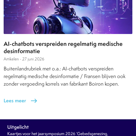
AI-chatbots verspreiden regelmatig medische
desinformatie
Artikelen -
27 juni 2026
Buitenlandrubriek met o.a.: AI-chatbots verspreiden
regelmatig medische desinformatie / Fransen blijven ook
zonder vergoeding korrels van fabrikant Boiron kopen.
Lees meer
east
Uitgelicht
Kaartjes voor het jaarsymposium 2026 ‘Gebedsgenezing,