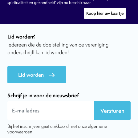
spiritualiteit en gezondheid’ zijn nu beschikbaar.
Koop hier uw kaartje
Lid worden?
Iedereen die de doelstelling van de vereniging
onderschrijft kan lid worden!
Lid worden
east
Schrijf je in voor de nieuwsbrief
Versturen
Bij het inschrijven gaat u akkoord met onze
algemene
voorwaarden