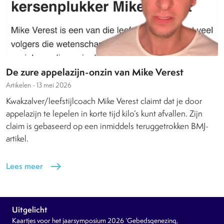
De zure appelazijn-onzin van Mike Verest
Artikelen -
13 mei 2026
Kwakzalver/leefstijlcoach Mike Verest claimt dat je door
appelazijn te lepelen in korte tijd kilo’s kunt afvallen. Zijn
claim is gebaseerd op een inmiddels teruggetrokken BMJ-
artikel.
Lees meer
east
Uitgelicht
Kaartjes voor het jaarsymposium 2026 ‘Gebedsgenezing,