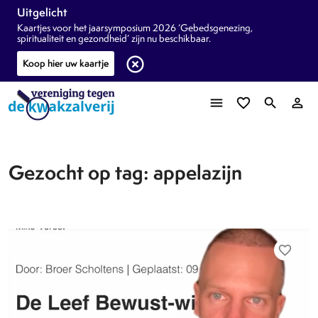
Uitgelicht
Kaartjes voor het jaarsymposium 2026 ‘Gebedsgenezing,
spiritualiteit en gezondheid’ zijn nu beschikbaar.
highlight_off
Koop hier uw kaartje
menu
favorite_border
search
person_outline
Gezocht op tag: appelazijn
favorite_border