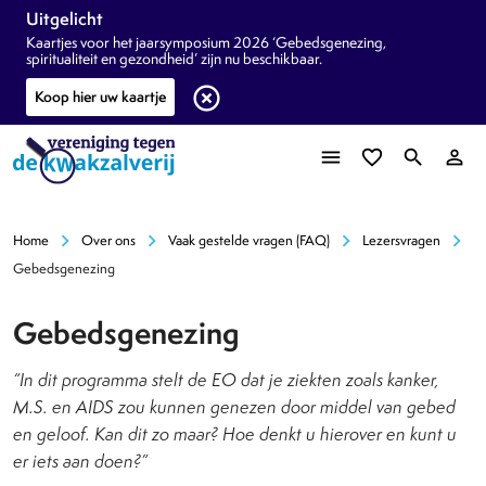
Uitgelicht
Kaartjes voor het jaarsymposium 2026 ‘Gebedsgenezing,
spiritualiteit en gezondheid’ zijn nu beschikbaar.
highlight_off
Koop hier uw kaartje
menu
favorite_border
search
person_outline
chevron_right
chevron_right
chevron_right
chevron_right
Home
Over ons
Vaak gestelde vragen (FAQ)
Lezersvragen
Gebedsgenezing
Gebedsgenezing
“In dit programma stelt de EO dat je ziekten zoals kanker,
M.S. en AIDS zou kunnen genezen door middel van gebed
en geloof. Kan dit zo maar? Hoe denkt u hierover en kunt u
er iets aan doen?”