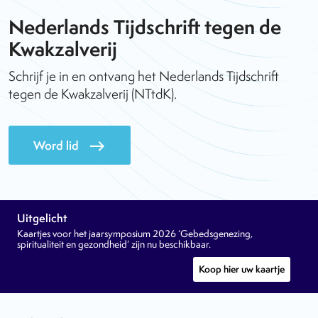
Nederlands Tijdschrift tegen de
Kwakzalverij
Schrijf je in en ontvang het Nederlands Tijdschrift
tegen de Kwakzalverij (NTtdK).
Word lid
east
Uitgelicht
Kaartjes voor het jaarsymposium 2026 ‘Gebedsgenezing,
spiritualiteit en gezondheid’ zijn nu beschikbaar.
Koop hier uw kaartje