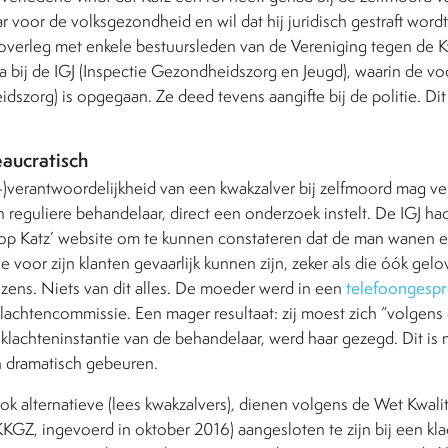
 voor de volksgezondheid en wil dat hij juridisch gestraft wordt e
overleg met enkele bestuursleden van de Vereniging tegen de K
 bij de IGJ (Inspectie Gezondheidszorg en Jeugd), waarin de vo
dszorg) is opgegaan. Ze deed tevens aangifte bij de politie. Dit
eaucratisch
-)verantwoordelijkheid van een kwakzalver bij zelfmoord mag v
een reguliere behandelaar, direct een onderzoek instelt. De IGJ h
op Katz’ website om te kunnen constateren dat de man wanen e
ie voor zijn klanten gevaarlijk kunnen zijn, zeker als die óók gel
zens. Niets van dit alles. De moeder werd in een
telefoongesp
achtencommissie. Een mager resultaat: zij moest zich “volgens 
klachteninstantie van de behandelaar, werd haar gezegd. Dit is 
o’n dramatisch gebeuren.
ok alternatieve (lees kwakzalvers), dienen volgens de Wet Kwalit
GZ, ingevoerd in oktober 2016) aangesloten te zijn bij een kla