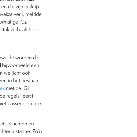
n dat zijn praktijk
wakzalverij, meldde
ormalige IGz
 stuk verhaalt hoe
erwacht worden dat
ad bijvoorbeeld een
n wellicht ook
oven in het bestaan
rek
met de IGJ
de regels” eerst
niet passend en ook
eit, Klachten en
chteninstantie. Zo’n