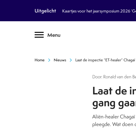
article
Nieuws
Uitgelicht
Kaartjes voor het jaarsymposium 2026 ‘Geb
inventory_2
Dossiers
chevron_right
Menu
text_format
Encyclopedie
auto_stories
Tijdschrift
chevron_right
chevron_right
Home
Nieuws
Laat de inspectie “ET-healer” Chagaï
podcasts
Podcasts
Door: Ronald van den Be
textsms
Over Ons
chevron_right
Laat de i
gang gaa
call
Contact
Aliën-healer Chagaï 
Volg ons op social media
pleegde. Wat doen d