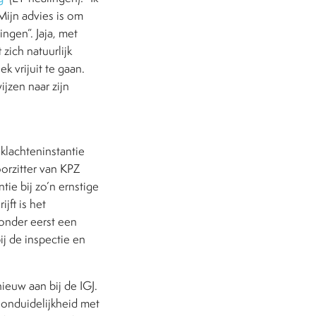
Mijn advies is om
ngen”. Jaja, met
zich natuurlijk
 vrijuit te gaan.
ijzen naar zijn
klachteninstantie
orzitter van KPZ
ie bij zo’n ernstige
jft is het
zonder eerst een
j de inspectie en
euw aan bij de IGJ.
onduidelijkheid met