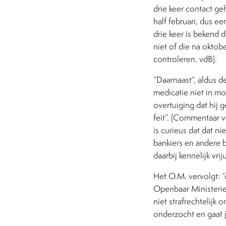
drie keer contact ge
half februari, dus e
drie keer is bekend 
niet of die na oktob
controleren. vdB).
“Daarnaast”, aldus d
medicatie niet in mo
overtuiging dat hij 
feit”. (Commentaar va
is curieus dat dat ni
bankiers en andere b
daarbij kennelijk vriju
Het O.M. vervolgt: 
Openbaar Ministerie 
niet strafrechtelijk
onderzocht en gaat ju