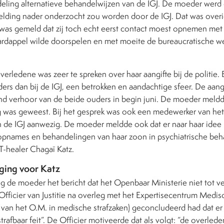
deling alternatieve behandelwijzen van de IGJ. De moeder werd 
lding nader onderzocht zou worden door de IGJ. Dat was overi
was gemeld dat zij toch echt eerst contact moest opnemen met K
aardappel wilde doorspelen en met moeite de bureaucratische 
rledene was zeer te spreken over haar aangifte bij de politie. 
nders dan bij de IGJ, een betrokken en aandachtige sfeer. De aang
end verhoor van de beide ouders in begin juni. De moeder meldd
g was geweest. Bij het gesprek was ook een medewerker van he
 de IGJ aanwezig. De moeder meldde ook dat er naar haar idee 
e opnames en behandelingen van haar zoon in psychiatrische be
T-healer Chagaï Katz.
ging voor Katz
g de moeder het bericht dat het Openbaar Ministerie niet tot ve
fficier van Justitie na overleg met het Expertisecentrum Medis
 van het O.M. in medische strafzaken) geconcludeerd had dat er
afbaar feit”. De Officier motiveerde dat als volgt: “de overle