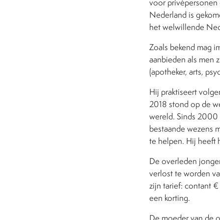
voor privépersonen e
Nederland is gekome
het welwillende Ned
Zoals bekend mag im
aanbieden als men zi
(apotheker, arts, psy
Hij praktiseert volg
2018 stond op de web
wereld. Sinds 2000 
bestaande wezens m
te helpen. Hij heeft
De overleden jongema
verlost te worden v
zijn tarief: contant 
een korting.
De moeder van de ov