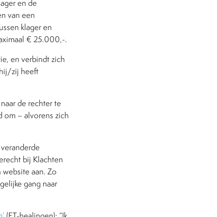
lager en de
ken van een
tussen klager en
aximaal € 25.000,-.
e, en verbindt zich
ij/zij heeft
naar de rechter te
d om – alvorens zich
t veranderde
erecht bij Klachten
n website aan. Zo
elijke gang naar
g’
(ET-healingen): “Ik