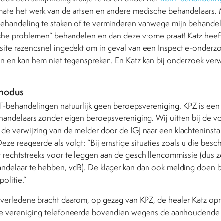
mate het werk van de artsen en andere medische behandelaars. 
ehandeling te staken of te verminderen vanwege mijn behandeli
che problemen” behandelen en dan deze vrome praat! Katz heeft 
te razendsnel ingedekt om in geval van een Inspectie-onderzoek
den en kan hem niet tegenspreken. En Katz kan bij onderzoek verw
rmodus
ET-behandelingen natuurlijk geen beroepsvereniging. KPZ is een 
handelaars zonder eigen beroepsvereniging. Wij uitten bij de vo
de verwijzing van de melder door de IGJ naar een klachteninstant
eze reageerde als volgt: “Bij ernstige situaties zoals u die beschri
t rechtstreeks voor te leggen aan de geschillencommissie (dus 
ndelaar te hebben, vdB). De klager kan dan ook melding doen bi
politie.”
erledene bracht daarom, op gezag van KPZ, de healer Katz opni
ze vereniging telefoneerde bovendien wegens de aanhoudende 