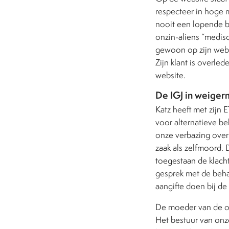
respecteer in hoge 
nooit een lopende b
onzin-aliens “medis
gewoon op zijn websi
Zijn klant is overle
website.
De IGJ in weige
Katz heeft met zijn 
voor alternatieve be
onze verbazing over 
zaak als zelfmoord. D
toegestaan de klach
gesprek met de beha
aangifte doen bij de 
De moeder van de ov
Het bestuur van on