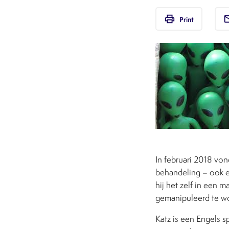
print
em
Print
In februari 2018 von
behandeling – ook e
hij het zelf in een m
gemanipuleerd te wo
Katz is een Engels s