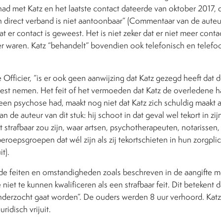
had met Katz en het laatste contact dateerde van oktober 2017,
en direct verband is niet aantoonbaar” (Commentaar van de auteur
dat er contact is geweest. Het is niet zeker dat er niet meer con
er waren. Katz “behandelt” bovendien ook telefonisch en telefoon
e Officier, “is er ook geen aanwijzing dat Katz gezegd heeft dat 
est nemen. Het feit of het vermoeden dat Katz de overledene ha
geen psychose had, maakt nog niet dat Katz zich schuldig maakt 
n de auteur van dit stuk: hij schoot in dat geval wel tekort in zij
et strafbaar zou zijn, waar artsen, psychotherapeuten, notarissen
eroepsgroepen dat wél zijn als zij tekortschieten in hun zorgpli
it).
“de feiten en omstandigheden zoals beschreven in de aangifte 
niet te kunnen kwalificeren als een strafbaar feit. Dit betekent d
 onderzocht gaat worden”. De ouders werden 8 uur verhoord. Katz
ridisch vrijuit.