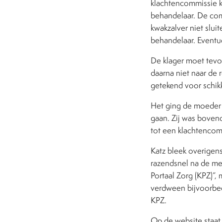
klachtencommissie ka
behandelaar. De comm
kwakzalver niet slui
behandelaar. Eventu
De klager moet tevor
daarna niet naar de r
getekend voor schikk
Het ging de moeder n
gaan. Zij was bovend
tot een klachtencom
Katz bleek overigens
razendsnel na de mel
Portaal Zorg (KPZ)”,
verdween bijvoorbeel
KPZ.
Op de website staat 