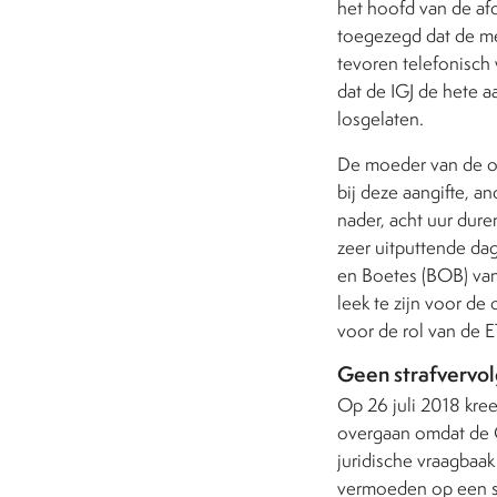
het hoofd van de af
toegezegd dat de me
tevoren telefonisch 
dat de IGJ de hete 
losgelaten.
De moeder van de ove
bij deze aangifte, a
nader, acht uur dur
zeer uitputtende da
en Boetes (BOB) van
leek te zijn voor d
voor de rol van de E
Geen strafvervol
Op 26 juli 2018 kree
overgaan omdat de O
juridische vraagbaak
vermoeden op een str