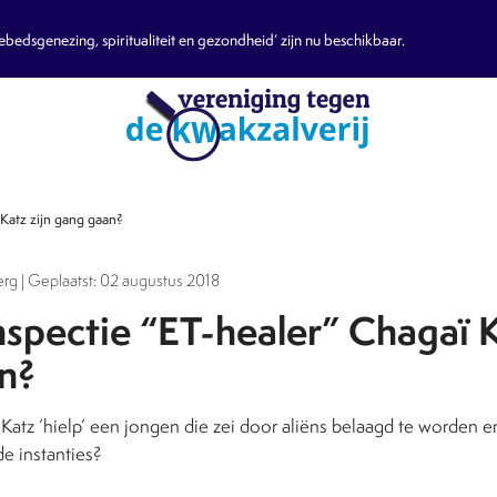
edsgenezing, spiritualiteit en gezondheid’ zijn nu beschikbaar.
 Katz zijn gang gaan?
rg | Geplaatst: 02 augustus 2018
nspectie “ET-healer” Chagaï K
n?
Katz ‘hielp’ een jongen die zei door aliëns belaagd te worden e
e instanties?