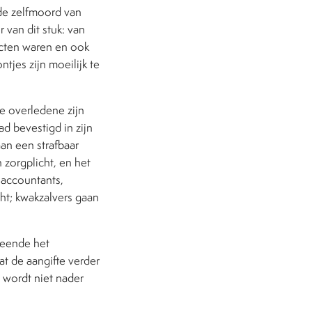
 de zelfmoord van
 van dit stuk: van
tacten waren en ook
tjes zijn moeilijk te
de overledene zijn
d bevestigd in zijn
aan een strafbaar
n zorgplicht, en het
, accountants,
cht; kwakzalvers gaan
meende het
at de aangifte verder
 wordt niet nader