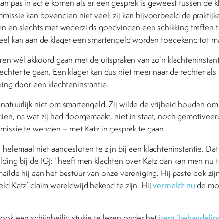
n pas in actie komen als er een gesprek is geweest tussen de k
issie kan bovendien niet veel: zij kan bijvoorbeeld de praktij
ten en slechts met wederzijds goedvinden een schikking treffen 
eel kan aan de klager een smartengeld worden toegekend tot m
en wél akkoord gaan met de uitspraken van zo’n klachteninstanti
echter te gaan. Een klager kan dus niet meer naar de rechter als h
ing door een klachteninstantie.
atuurlijk niet om smartengeld. Zij wilde de vrijheid houden om 
ien, na wat zij had doorgemaakt, niet in staat, noch gemotiveer
missie te wenden – met Katz in gesprek te gaan.
 helemaal niet aangesloten te zijn bij een klachteninstantie. Da
ding bij de IGJ: “heeft men klachten over Katz dan kan men nu t
 mailde hij aan het bestuur van onze vereniging. Hij paste ook zij
d Katz’ claim wereldwijd bekend te zijn. Hij
vermeldt nu
de mog
ook een schijnheilig stukje te lezen onder het
item ‘behandelin