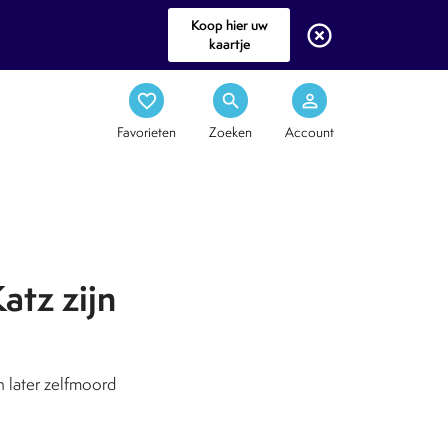
Koop hier uw
highlight_off
kaartje
favorite_border
search
person_outline
Favorieten
Zoeken
Account
atz zijn
n later zelfmoord