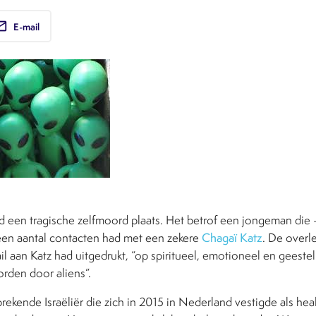
ail
E-mail
d een tragische zelfmoord plaats. Het betrof een jongeman die –
en aantal contacten had met een zekere
Chagaï Katz
. De overl
ail aan Katz had uitgedrukt, “op spiritueel, emotioneel en geestel
rden door aliens”.
prekende Israëliër die zich in 2015 in Nederland vestigde als heal