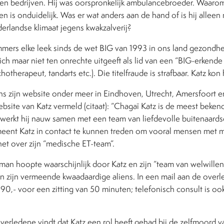
n bedrijven. Hij was oorspronkelijk ambulancebroeder. Waarom h
n is onduidelijk. Was er wat anders aan de hand of is hij allee
erlandse klimaat jegens kwakzalverij?
mers elke leek sinds de wet BIG van 1993 in ons land gezondh
ch maar niet ten onrechte uitgeeft als lid van een “BIG-erkend
chotherapeut, tandarts etc.). Die titelfraude is strafbaar. Katz kon
ens zijn website onder meer in Eindhoven, Utrecht, Amersfoort en
site van Katz vermeld (citaat): “Chagaï Katz is de meest bekend
werkt hij nauw samen met een team van liefdevolle buitenaardse
eent Katz in contact te kunnen treden om vooral mensen met
 het over zijn “medische ET-team”.
n hoopte waarschijnlijk door Katz en zijn “team van welwillend
an zijn vermeende kwaadaardige aliens. In een mail aan de over
€ 90,- voor een zitting van 50 minuten; telefonisch consult is ook
erledene vindt dat Katz een rol heeft gehad bij de zelfmoord v