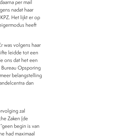
daarna per mail
gens nadat haar
PZ. Het lijkt er op
weigermodus heeft
Er was volgens haar
ifte leidde tot een
e ons dat het een
t Bureau Opsporing
meer belangstelling
handelcentra dan
rvolging zal
che Zaken (de
 “geen begin is van
dene had maximaal