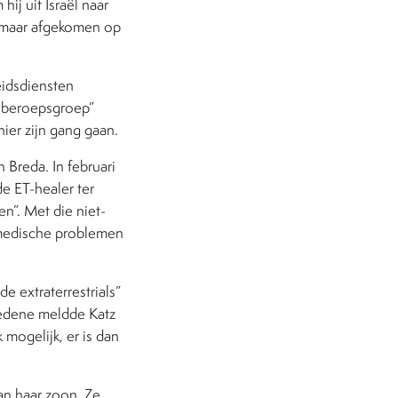
ij uit Israël naar
n maar afgekomen op
eidsdiensten
e beroepsgroep”
 hier zijn gang gaan.
 Breda. In februari
e ET-healer ter
n”. Met die niet-
 medische problemen
e extraterrestrials”
ledene meldde Katz
 mogelijk, er is dan
an haar zoon. Ze