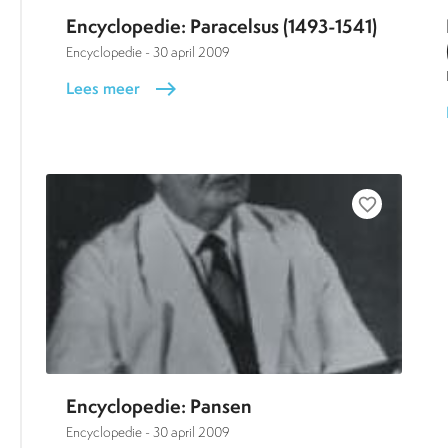
Encyclopedie: Paracelsus (1493-1541)
Encyclopedie -
30 april 2009
Lees meer
east
favorite_border
Encyclopedie: Pansen
Encyclopedie -
30 april 2009