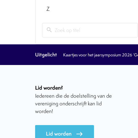
Z
search
Uitgelicht
Kaartjes voor het jaarsymposium 2026 ‘Geb
Lid worden?
Iedereen die de doelstelling van de
vereniging onderschrijft kan lid
worden!
Lid worden
east