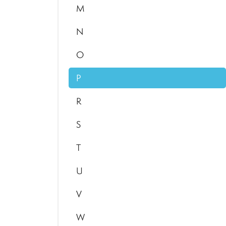
M
N
O
P
R
S
T
U
V
W