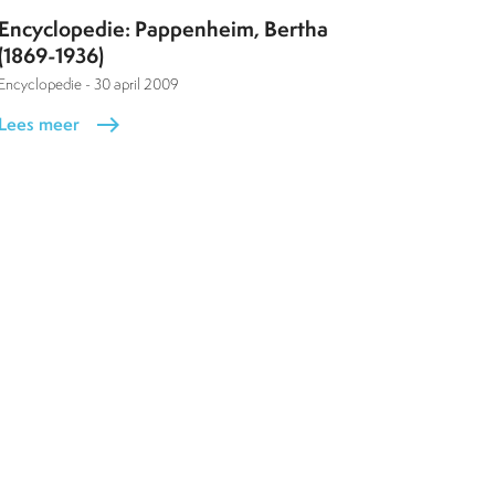
Encyclopedie: Pappenheim, Bertha
(1869-1936)
Encyclopedie -
30 april 2009
Lees meer
east