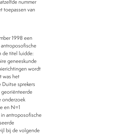
datzelfde nummer
et toepassen van
ember 1998 een
 antroposofische
 de titel luidde:
aire geneeskunde
apierichtingen wordt
t was het
 Duitse sprekers
h georiënteerde
de onderzoek
tie en N=1
t in antroposofische
aseerde
jl bij de volgende