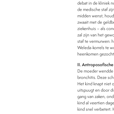
debat in de kliniek 
de medische staf zij
midden wenst, houdt 
zwaait met de geldbu
ziekenhuis – als con
zal zijn van het gew
staf te vermurwen: h
Weleda-korrels te w
heenkomen gezocht: 
II. Antroposofische
De moeder wendde zi
bronchitis. Deze sch
Het kind knapt niet 
uitspuugt en door d
gang van zaken, ond
kind al veertien dag
kind snel verbetert.