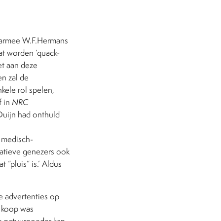
waarmee W.F.Hermans
at worden ‘quack-
et aan deze
en zal de
kele rol spelen,
f in
NRC
Duijn had onthuld
e medisch-
rnatieve genezers ook
 “pluis” is.’ Aldus
e advertenties op
e koop was
e natuurpoeder kan