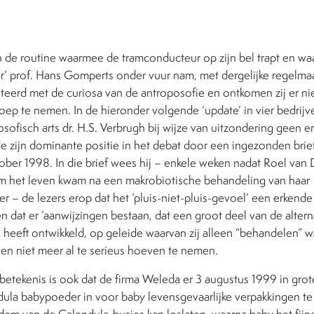
 de routine waarmee de tramconducteur op zijn bel trapt en 
or’ prof. Hans Gomperts onder vuur nam, met dergelijke regelma
teerd met de curiosa van de antroposofie en ontkomen zij er ni
oep te nemen. In de hieronder volgende ‘update’ in vier bedrijv
ofisch arts dr. H.S. Verbrugh bij wijze van uitzondering geen en
e zijn dominante positie in het debat door een ingezonden brie
ober 1998. In die brief wees hij – enkele weken nadat Roel van 
m het leven kwam na een makrobiotische behandeling van haar
 – de lezers erop dat het ‘pluis-niet-pluis-gevoel’ een erkend
 en dat er ‘aanwijzingen bestaan, dat een groot deel van de alte
e heeft ontwikkeld, op geleide waarvan zij alleen “behandelen” wat
en niet meer al te serieus hoeven te nemen.
etekenis is ook dat de firma Weleda er 3 augustus 1999 in grot
ula babypoeder in voor baby levensgevaarlijke verpakkingen t
m van de Calendula-busjes kan loslaten, waarna baby het fijn