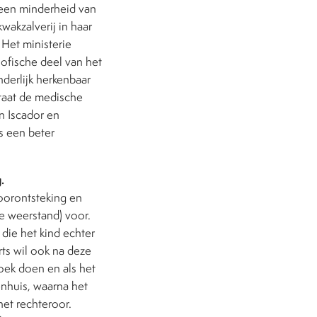
n een minderheid van
wakzalverij in haar
 Het ministerie
sofische deel van het
nderlijk herkenbaar
staat de medische
n Iscador en
s een beter
.
 oorontsteking en
de weerstand) voor.
 die het kind echter
ts wil ook na deze
oek doen en als het
enhuis, waarna het
het rechteroor.