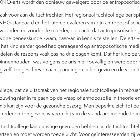
 KNO-arts wordt dan opnieuw geweigerd door de antroposofisch
ak voor aan de tuchtrechter. Het regionaal tuchtcollege berisp
NHG-standaard en het laten prevaleren van zijn antroposofische 
twoorden en zonder de moeder, die dacht dat antroposofische 
ewone geneeskunde kwam, daarvan in kennis te stellen. De arts v
t het kind eerder goed had gereageerd op antroposofische medica
delen de respons vaak pas na drie dagen komt. Dat het kind de
 binnenhouden, was volgens de arts niet toevallig en werd door 
 zelf, toegeschreven aan spanningen in het gezin en de voor h
llege, dat de uitspraak van het regionale tuchtcollege in februa
ouwing niet in te gaan op de vraag of antroposofie in theorie e
is kan zijn voor de gezondheidszorg. Men beperkte zich tot de u
redenen kon geven, waarom hij van de standaard meende te m
 tuchtcollege kan gunstige gevolgen hebben bij de tuchtrechtel
 artsen en moet worden toegejuicht. Voor geïnteresseerden zij 