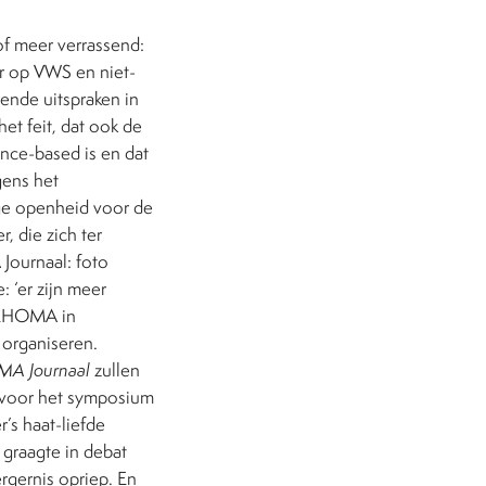
f meer verrassend:
ar op VWS en niet-
rende uitspraken in
et feit, dat ook de
ence-based is en dat
gens het
ge openheid voor de
 die zich ter
Journaal: foto
: ‘er zijn meer
 NEHOMA in
organiseren.
A Journaal
zullen
j voor het symposium
’s haat-liefde
 graagte in debat
rgernis opriep. En