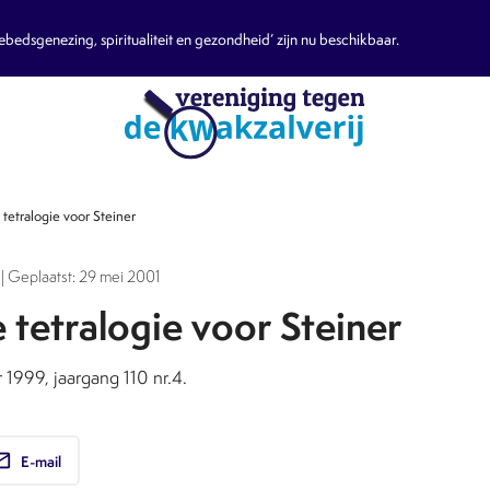
edsgenezing, spiritualiteit en gezondheid’ zijn nu beschikbaar.
tetralogie voor Steiner
| Geplaatst: 29 mei 2001
tetralogie voor Steiner
1999, jaargang 110 nr.4.
ail
E-mail