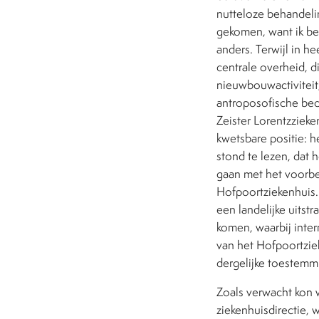
nutteloze behandelin
gekomen, want ik be
anders. Terwijl in 
centrale overheid, d
nieuwbouwactivitei
antroposofische bed
Zeister Lorentzzieke
kwetsbare positie: 
stond te lezen, dat
gaan met het voorbe
Hofpoortziekenhuis. 
een landelijke uitst
komen, waarbij inte
van het Hofpoortzie
dergelijke toestemm
Zoals verwacht kon 
ziekenhuisdirectie, 