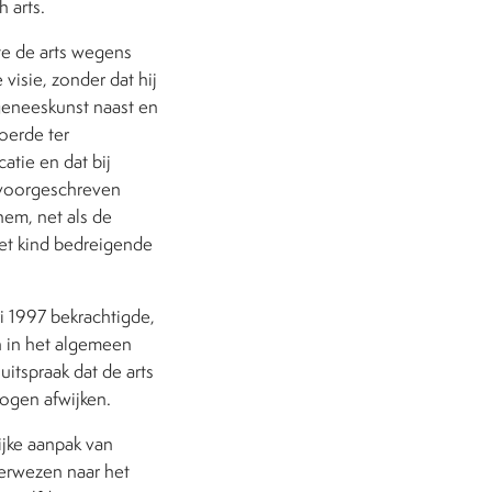
 arts.
te de arts wegens
visie, zonder dat hij
geneeskunst naast en
oerde ter
tie en dat bij
 voorgeschreven
hem, net als de
et kind bedreigende
ri 1997 bekrachtigde,
n in het algemeen
itspraak dat de arts
ogen afwijken.
ijke aanpak van
verwezen naar het