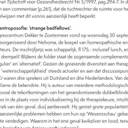
 het
Tijdschrift voor Gezondheidsrecht
Nr 5/1997, pag.294-7. In 
in een commentaar (p.261), dat de tuchtrechter de ruimte voor h
lwijzen met dit vonnis aanzienlijk heeft beperkt.
antroposofie: ‘strange bedfellows’.
ongrescentrum Dekker te Zoetermeer vond op woensdag 30 sept
georganiseerd door Nehoma, de koepel van homeopathische en
eurs. De inschrijfprijs was schappelijk, fl 175,- inclusief lunch, en
drempel? Blijkens de folder staat de zogenaamde complement
gulier’ en ‘alternatief’. Gezien de groeiende diversiteit aan ther
 ‘wetenschappelijkheid’ steeds actueler en aan dat discussiepun
 waren drie sprekers uit Duitsland en drie Nederlanders. Van de
iene de bekendste. Hij is auteur van meerdere methodologisc
 vooral de tekortkomingen van het gerandomiseerde dubbelblin
r in de plaats voor individualisering bij de therapiekeuze, intuï
tiek van één geval, dus) aanbeveelt. Hij geniet grote popularitei
s aanzienlijke problemen hebben om hun op ‘Wesensschau’ geb
e verdedigen. Waarom in het ene geval kwikzilver en lood, terwi
he bereiding van Arnica wordt verkozen?