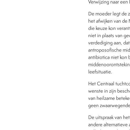
Verwijzing naar een
De moeder legt de za
het afwijken van de 
die keuze kon veran
niet in plaats van g
verdediging aan, da
antroposofische mid
antibiotica niet kon
middenoorontsteking
leefsituatie.
Het Centraal tuchtco
wenste in zijn besch
van heilzame beteken
geen zwaarwegende 
De uitspraak van het
andere alternatieve