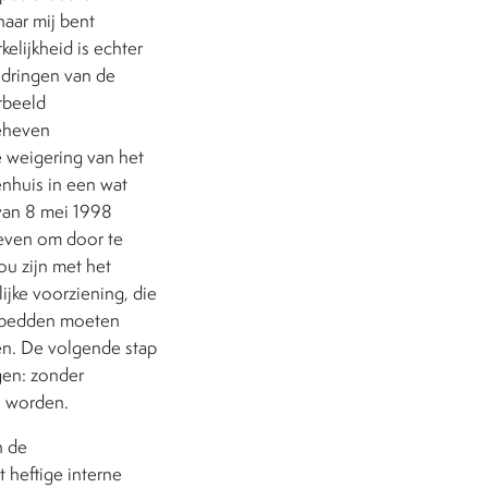
naar mij bent
elijkheid is echter
ndringen van de
rbeeld
eheven
e weigering van het
enhuis in een wat
an 8 mei 1998
geven om door te
ou zijn met het
ijke voorziening, die
amebedden moeten
en. De volgende stap
gen: zonder
n worden.
n de
t heftige interne