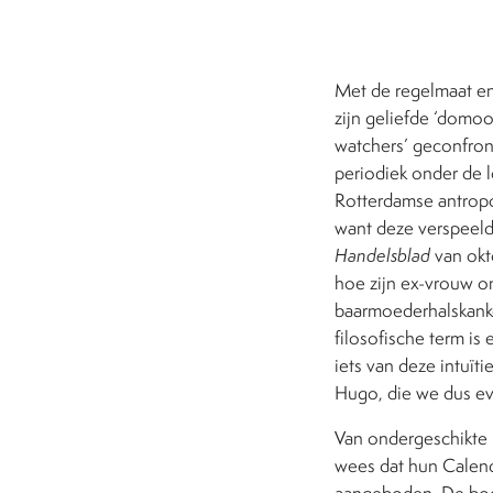
Met de regelmaat en
zijn geliefde ‘domo
watchers’ geconfron
periodiek onder de l
Rotterdamse antropos
want deze verspeeld
Handelsblad
van okt
hoe zijn ex-vrouw o
baarmoederhalskanker
filosofische term is
iets van deze intuïti
Hugo, die we dus ev
Van ondergeschikte b
wees dat hun Calend
aangeboden. De bode