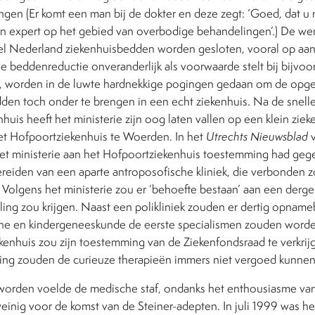
gen (Er komt een man bij de dokter en deze zegt: ‘Goed, dat u 
n expert op het gebied van overbodige behandelingen’.) De werk
heel Nederland ziekenhuisbedden worden gesloten, vooral op aa
ie beddenreductie onveranderlijk als voorwaarde stelt bij bijvoo
t, worden in de luwte hardnekkige pogingen gedaan om de opg
den toch onder te brengen in een echt ziekenhuis. Na de snell
nhuis heeft het ministerie zijn oog laten vallen op een klein ziek
het Hofpoortziekenhuis te Woerden. In het
Utrechts Nieuwsblad
v
 het ministerie aan het Hofpoortziekenhuis toestemming had ge
reiden van een aparte antroposofische kliniek, die verbonden z
Volgens het ministerie zou er ‘behoefte bestaan’ aan een dergel
raling zou krijgen. Naast een polikliniek zouden er dertig opn
rne en kindergeneeskunde de eerste specialismen zouden word
kenhuis zou zijn toestemming van de Ziekenfondsraad te verkrij
ing zouden de curieuze therapieën immers niet vergoed kunne
worden voelde de medische staf, ondanks het enthousiasme va
weinig voor de komst van de Steiner-adepten. In juli 1999 was he