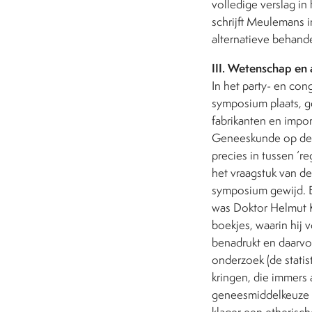
volledige verslag in
schrijft Meulemans 
alternatieve behande
III. Wetenschap en 
In het party- en c
symposium plaats, 
fabrikanten en import
Geneeskunde op de 
precies in tussen ‘re
het vraagstuk van de
symposium gewijd. Er
was Doktor Helmut K
boekjes, waarin hij
benadrukt en daarvoo
onderzoek (de statis
kringen, die immer
geneesmiddelkeuze t
klager een etherisc