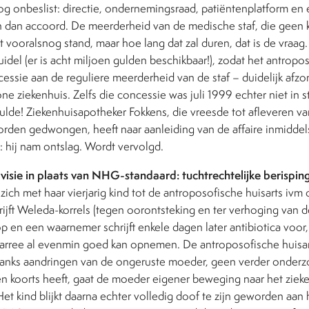
nog onbeslist: directie, ondernemingsraad, patiëntenplatform e
n dan accoord. De meerderheid van de medische staf, die geen k
vooralsnog stand, maar hoe lang dat zal duren, dat is de vraag.
idel (er is acht miljoen gulden beschikbaar!), zodat het antropo
cessie aan de reguliere meerderheid van de staf – duidelijk afzo
one ziekenhuis. Zelfs die concessie was juli 1999 echter niet in 
ulde! Ziekenhuisapotheker Fokkens, die vreesde tot afleveren va
orden gedwongen, heeft naar aanleiding van de affaire inmiddel
hij nam ontslag. Wordt vervolgd.
 visie in plaats van NHG-standaard: tuchtrechtelijke berisping
ch met haar vierjarig kind tot de antroposofische huisarts ivm
rijft Weleda-korrels (tegen oorontsteking en ter verhoging van 
op en een waarnemer schrijft enkele dagen later antibiotica voor,
iarree al evenmin goed kan opnemen. De antroposofische huisar
anks aandringen van de ongeruste moeder, geen verder onderz
en koorts heeft, gaat de moeder eigener beweging naar het ziek
 Het kind blijkt daarna echter volledig doof te zijn geworden aan 