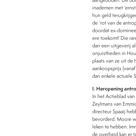
inademen met ‘ernst
hun geld terugkrijge
de ‘rot van de antrop
doordat ex-dominees 
ere toekomt! Die ra
dan een uitgeverij 
onjuistheden in Hou
plaats van ze uit de
aankoopsprijs (vanaf
dan enkele actuele S
I. Heropening antro
In het Actieblad va
Zeylmans van Emmich
directeur Spaaij he
bevorderd. Mooie wo
leken te hebben. Imm
de overheid kan er 