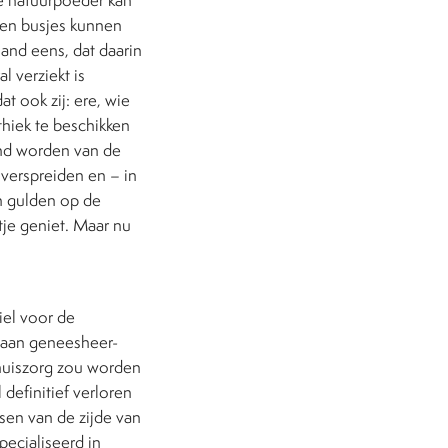
nen busjes kunnen
land eens, dat daarin
l verziekt is
t ook zij: ere, wie
hiek te beschikken
end worden van de
verspreiden en – in
en gulden op de
tje geniet. Maar nu
iel voor de
 aan geneesheer-
nhuiszorg zou worden
definitief verloren
isen van de zijde van
ecialiseerd in