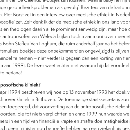
ige gezondheidsproblemen als gevolg’. Bezitters van de karton
n. Piet Borst zei in een interview over medische ethiek in Neder
osofie’ zat. Zelf denk ik dat de medische ethiek in ons land voora
en theologen daarin al te prominent aanwezig zijn, maar hoe da
re antroposofen van Weleda blijken toch maar mooi over meer et
als Bohn Stafleu Van Loghum, die ruim anderhalf jaar na het bek
tsmullers boekjes deze onbekommerd en ongewijzigd is blijven 
 handel te nemen – niet verder is gegaan dan een korting van ti
 maart 1999). De lezer weet echter niet waarom hij dat voordeel
teineriana!
posofische kliniek?
n april 1994 beschreven wij hoe op 15 november 1993 het doek v
hovenkliniek in Bilthoven. De toenmalige staatssecretaris zou
bben toegezegd, dat voortzetting van de antroposofische zieke
orden, die tot niets verplichtten en anno 1999 hun waarde wel 
ers in een tijd van financiële krapte en straffe doelmatigheidse
toch geen minister nog behoefte hebben aan een ziekenhuis gesp