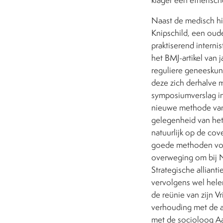
Naast de medisch hi
Knipschild, een oud
praktiserend interni
het BMJ-artikel van 
reguliere geneeskund
deze zich derhalve 
symposiumverslag in
nieuwe methode van 
gelegenheid van het
natuurlijk op de cov
goede methoden voo
overweging om bij 
Strategische alliant
vervolgens wel hele
de reünie van zijn V
verhouding met de al
met de socioloog Aak