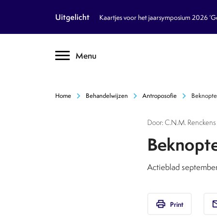
article
Nieuws
Uitgelicht
Kaartjes voor het jaarsymposium 2026 ‘Geb
inventory_2
Dossiers
chevron_right
Menu
text_format
Encyclopedie
auto_stories
Tijdschrift
chevron_right
chevron_right
chevron_right
Home
Behandelwijzen
Antroposofie
Beknopte 
podcasts
Podcasts
Door: C.N.M. Renckens 
textsms
Over Ons
chevron_right
Beknopte 
call
Contact
Actieblad september 
Volg ons op social media
print
em
Print