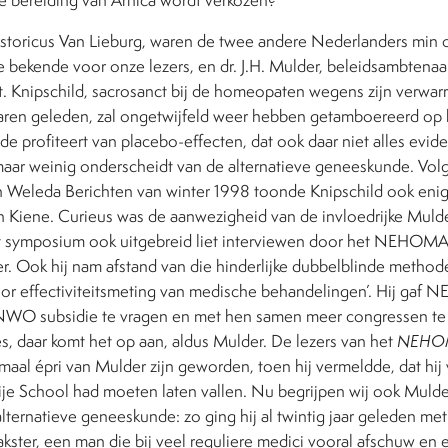
storicus Van Lieburg, waren de twee andere Nederlanders min o
e bekende voor onze lezers, en dr. J.H. Mulder, beleidsambtena
st. Knipschild, sacrosanct bij de homeopaten wegens zijn verwar
jaren geleden, zal ongetwijfeld weer hebben getamboereerd op h
e profiteert van placebo-effecten, dat ook daar niet alles evid
maar weinig onderscheidt van de alternatieve geneeskunde. Vol
 Weleda Berichten van winter 1998 toonde Knipschild ook eni
Kiene. Curieus was de aanwezigheid van de invloedrijke Mulder,
 symposium ook uitgebreid liet interviewen door het NEHOMA 
er. Ook hij nam afstand van die hinderlijke dubbelblinde methode
r effectiviteitsmeting van medische behandelingen’. Hij gaf
NWO subsidie te vragen en met hen samen meer congressen te 
ies, daar komt het op aan, aldus Mulder. De lezers van het
NEHOM
maal épri van Mulder zijn geworden, toen hij vermeldde, dat hi
rije School had moeten laten vallen. Nu begrijpen wij ook Mulder
ternatieve geneeskunde: zo ging hij al twintig jaar geleden met
ster, een man die bij veel reguliere medici vooral afschuw en e